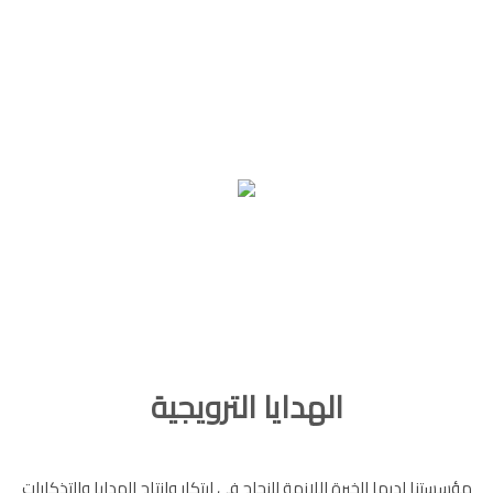
الهدايا الترويجية
مؤسستنا لديها الخبرة اللازمة للنجاح في ابتكار وانتاج الهدايا والتذكارات