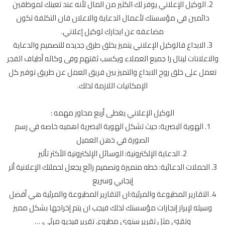
2. الوكيل الإعلاني يوفر لك الكثير من المال لأنه عند تعينك لموظفين
دائمين في مؤسستك لأعمال الدعاية والاعلان فان التكلفة تكون
مضاعفه عن ايجارك لوكيل إعلاني.
3. الابداع فالوكيل الإعلاني يتميز بخلق طرق جديده للتصميم والدعاية
والاعلانات لينال را جميع العملاء ويكسب ثقتهم وفى وكاله أطياف الفجر
تعمل على خلق روح الابداع والتميز بين فريق العمل عن طريق توفير كل
الإمكانيات اللازمة لذلك.
الوكيل الإعلاني يغطى أربع محاور مهمه :
1. الهوية البصرية: حيث تشكل الهوية البصرية اهميه خاصه في رسم
الصورة في ذهن العميل
2. الدعاية الإلكترونية: الوسائل الإلكترونية الأكثر تأثير
3. الحملات الدعائية: خطه متميزة وتصميم رائع يجعل لحملتك الإعلانية أثر
إيجابي وسريع
4. التقارير المطبوعة والمرئية:ان التقارير المطبوعة والمرئية هي أفضل
وسيله لإبراز إنجازات مؤسستك لذلك فيجب ان يتم إخراجها بشكل مميز
وتقني مثل تقرير سنوي مطبوع، تقرير فيديو مرئي، …